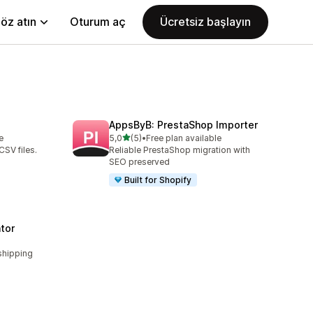
öz atın
Oturum aç
Ücretsiz başlayın
AppsByB: PrestaShop Importer
5 yıldız üzerinden
e
5,0
(5)
•
Free plan available
toplam 5 değerlendirme
CSV files.
Reliable PrestaShop migration with
SEO preserved
Built for Shopify
tor
shipping