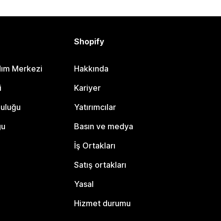
Shopify
dım Merkezi
Hakkında
i
Kariyer
luluğu
Yatırımcılar
gu
Basın ve medya
İş Ortakları
Satış ortakları
Yasal
Hizmet durumu