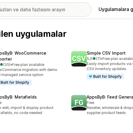
Uygulamalara g
ilen uygulamalar
psByB: WooCommerce
Simple CSV Import
5 yıldız üzerinden
porter
5,0
(7)
•
Free plan availabl
toplam 7 değerlendirme
Easily import products via 
5 yıldız üzerinden
(35)
•
Free plan available
lam 35 değerlendirme
CSV inventory updates.
oCommerce migration with demo
 managed service option
Built for Shopify
Built for Shopify
psByB: Metafields
AppsByB: Feed Genera
e
Free
k edit, import & display product
Reseller, wholesale & drop
afields, no code needed
supplier product feeds