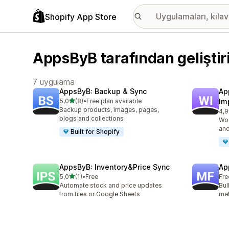
Shopify App Store
AppsByB tarafından geliştir
7 uygulama
AppsByB: Backup & Sync
Ap
5 yıldız üzerinden
5,0
(8)
•
Free plan available
Im
toplam 8 değerlendirme
Backup products, images, pages,
4,9
top
blogs and collections
Wo
and
Built for Shopify
AppsByB: Inventory&Price Sync
Ap
5 yıldız üzerinden
5,0
(1)
•
Free
Fre
toplam 1 değerlendirme
Automate stock and price updates
Bul
from files or Google Sheets
met