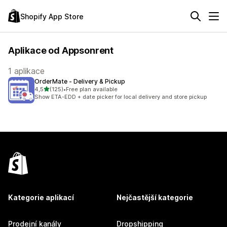
Shopify App Store
Aplikace od Appsonrent
1 aplikace
OrderMate ‑ Delivery & Pickup
z 5 hvězd
4,5
(125)
•
Free plan available
Celkový počet recenzí: 125
Show ETA-EDD + date picker for local delivery and store pickup
Kategorie aplikací
Nejčastější kategorie
Prodejní kanály
Dropshipping