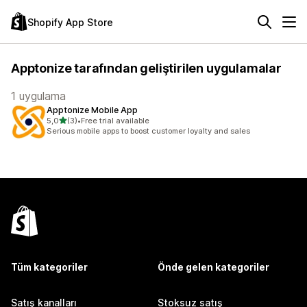
Shopify App Store
Apptonize tarafından geliştirilen uygulamalar
1 uygulama
Apptonize Mobile App
5 yıldız üzerinden
5,0
(3)
•
Free trial available
toplam 3 değerlendirme
Serious mobile apps to boost customer loyalty and sales
Tüm kategoriler
Önde gelen kategoriler
Satış kanalları
Stoksuz satış