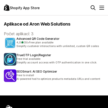
Shopify App Store
Aplikace od Aron Web Solutions
Počet aplikací: 3
Advanced QR Code Generator
z 5 hvězd
4,0
(9)
•
Free plan available
Celkový počet recenzí: 9
Simplify customer interactions with unlimited, custom QR codes
TrueOTP Login/Register
Free trial available
Simplify account access with OTP authentication in one click.
SEOSmart: AI SEO Optimizer
Free to install
AI-powered tool to optimize products metadata URLs and content