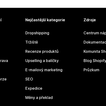
í
Nejčastější kategorie
Zdroje
Dropshipping
Centrum náp
Tržiště
Dokumentace
Recenze produktů
Komunita Sh
rava
Upselling a balíčky
Blog Shopif
E-mailový marketing
Průzkum
erze
SEO
Expedice
Měny a překlad