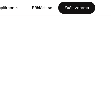
aplikace
Přihlásit se
Začít zdarma