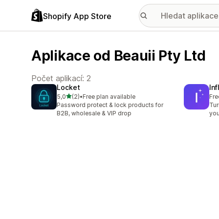
Shopify App Store
Aplikace od Beauii Pty Ltd
Počet aplikací: 2
Locket
In
z 5 hvězd
5,0
(2)
•
Free plan available
Fre
Celkový počet recenzí: 2
Password protect & lock products for
Tur
B2B, wholesale & VIP drop
you