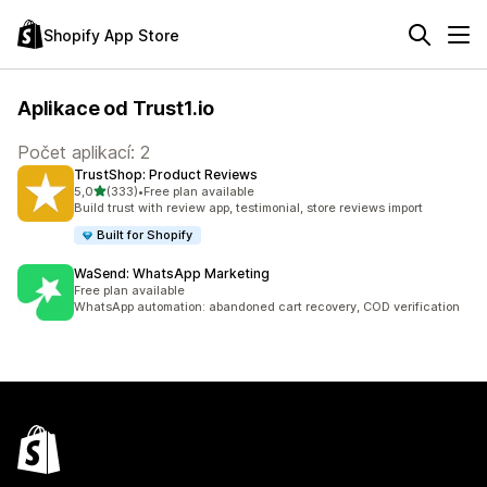
Shopify App Store
Aplikace od Trust1.io
Počet aplikací: 2
TrustShop: Product Reviews
z 5 hvězd
5,0
(333)
•
Free plan available
Celkový počet recenzí: 333
Build trust with review app, testimonial, store reviews import
Built for Shopify
WaSend: WhatsApp Marketing
Free plan available
WhatsApp automation: abandoned cart recovery, COD verification