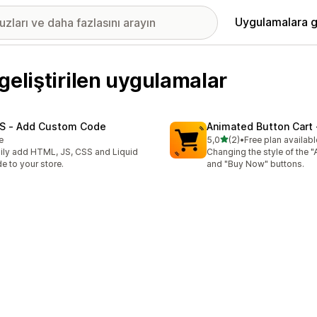
Uygulamalara g
geliştirilen uygulamalar
S ‑ Add Custom Code
Animated Button Cart 
5 yıldız üzerinden
e
5,0
(2)
•
Free plan availabl
toplam 2 değerlendirme
ily add HTML, JS, CSS and Liquid
Changing the style of the "
e to your store.
and "Buy Now" buttons.