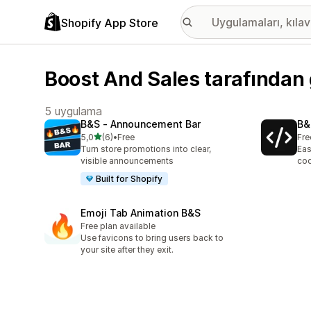
Shopify App Store
Boost And Sales tarafından 
5 uygulama
B&S ‑ Announcement Bar
B&
5 yıldız üzerinden
5,0
(6)
•
Free
Fre
toplam 6 değerlendirme
Turn store promotions into clear,
Eas
visible announcements
cod
Built for Shopify
Emoji Tab Animation B&S
Free plan available
Use favicons to bring users back to
your site after they exit.