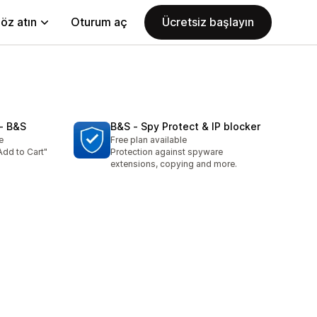
öz atın
Oturum aç
Ücretsiz başlayın
‑ B&S
B&S ‑ Spy Protect & IP blocker
e
Free plan available
Add to Cart"
Protection against spyware
extensions, copying and more.