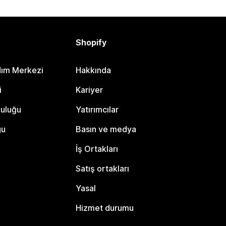
Shopify
dım Merkezi
Hakkında
i
Kariyer
luluğu
Yatırımcılar
gu
Basın ve medya
İş Ortakları
Satış ortakları
Yasal
Hizmet durumu