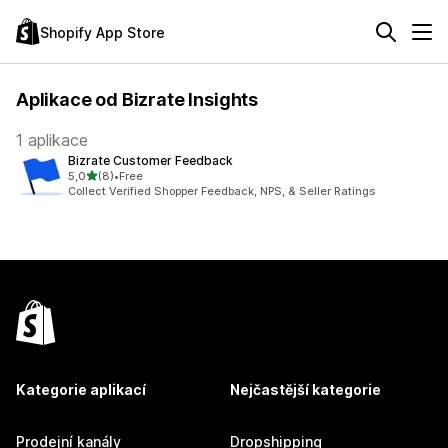
Shopify App Store
Aplikace od Bizrate Insights
1 aplikace
Bizrate Customer Feedback
z 5 hvězd
5,0
(8)
•
Free
Celkový počet recenzí: 8
Collect Verified Shopper Feedback, NPS, & Seller Ratings
Kategorie aplikací
Nejčastější kategorie
Prodejní kanály
Dropshipping