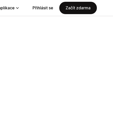
aplikace
Přihlásit se
Začít zdarma