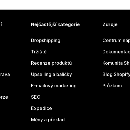
í
Nejčastější kategorie
Zdroje
Dropshipping
Centrum náp
Tržiště
Dokumentace
Recenze produktů
Komunita Sh
rava
Upselling a balíčky
Blog Shopif
E-mailový marketing
Průzkum
erze
SEO
Expedice
Měny a překlad