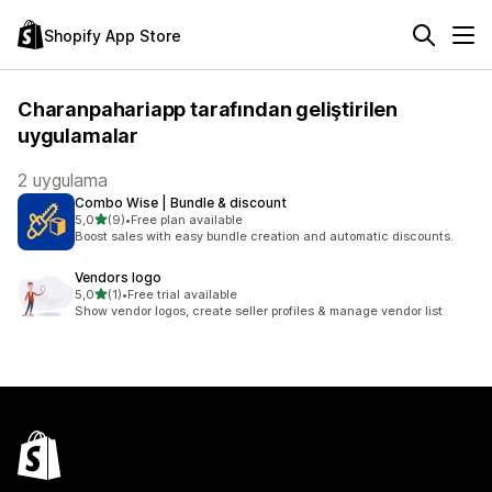
Shopify App Store
Charanpahariapp tarafından geliştirilen
uygulamalar
2 uygulama
Combo Wise | Bundle & discount
5 yıldız üzerinden
5,0
(9)
•
Free plan available
toplam 9 değerlendirme
Boost sales with easy bundle creation and automatic discounts.
Vendors logo
5 yıldız üzerinden
5,0
(1)
•
Free trial available
toplam 1 değerlendirme
Show vendor logos, create seller profiles & manage vendor list