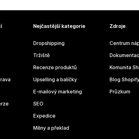
í
Nejčastější kategorie
Zdroje
Dropshipping
Centrum náp
Tržiště
Dokumentace
Recenze produktů
Komunita Sh
rava
Upselling a balíčky
Blog Shopif
E-mailový marketing
Průzkum
erze
SEO
Expedice
Měny a překlad