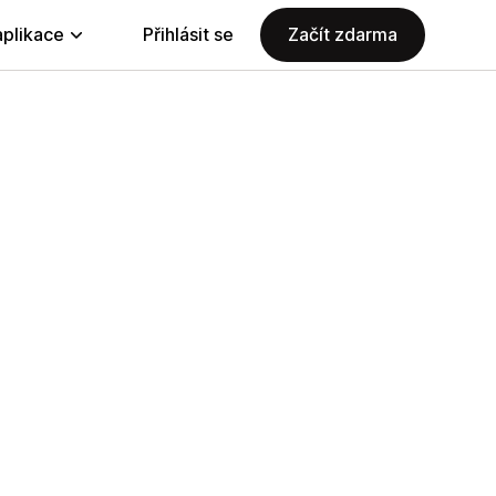
aplikace
Přihlásit se
Začít zdarma