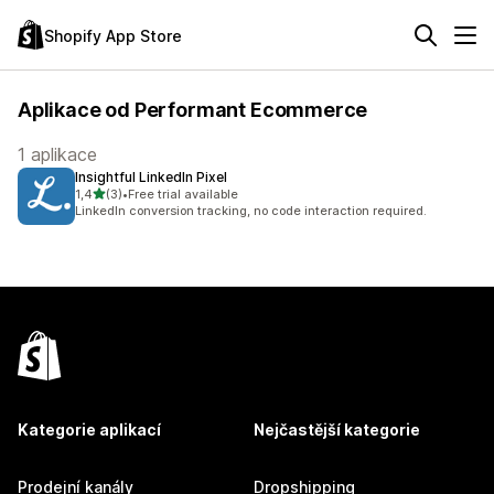
Shopify App Store
Aplikace od Performant Ecommerce
1 aplikace
Insightful LinkedIn Pixel
z 5 hvězd
1,4
(3)
•
Free trial available
Celkový počet recenzí: 3
LinkedIn conversion tracking, no code interaction required.
Kategorie aplikací
Nejčastější kategorie
Prodejní kanály
Dropshipping