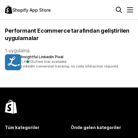
Shopify App Store
Performant Ecommerce tarafından geliştirilen
uygulamalar
1 uygulama
Insightful LinkedIn Pixel
5 yıldız üzerinden
1,4
(3)
•
Free trial available
toplam 3 değerlendirme
LinkedIn conversion tracking, no code interaction required.
Tüm kategoriler
Önde gelen kategoriler