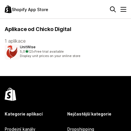
Shopify App Store
Aplikace od Chicko Digital
1 aplikace
UnitWise
z 5 hvězd
5,0
(2)
•
Free trial available
Celkový počet recenzí: 2
Display unit prices on your online store
Kategorie aplikací
Nejčastější kategorie
Prodejní kanály
Dropshipping