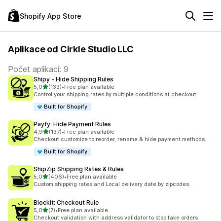
Shopify App Store
Aplikace od Cirkle Studio LLC
Počet aplikací: 9
Shipy ‑ Hide Shipping Rules
z 5 hvězd
5,0
(133)
•
Free plan available
Celkový počet recenzí: 133
Control your shipping rates by multiple conditions at checkout
Built for Shopify
Payfy: Hide Payment Rules
z 5 hvězd
4,9
(137)
•
Free plan available
Celkový počet recenzí: 137
Checkout customize to reorder, rename & hide payment methods.
Built for Shopify
ShipZip Shipping Rates & Rules
z 5 hvězd
5,0
(406)
•
Free plan available
Celkový počet recenzí: 406
Custom shipping rates and Local delivery date by zipcodes.
Blockit: Checkout Rule
z 5 hvězd
5,0
(7)
•
Free plan available
Celkový počet recenzí: 7
Checkout validation with address validator to stop fake orders