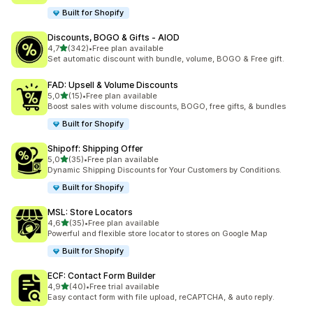
Built for Shopify
Discounts, BOGO & Gifts ‑ AIOD
z 5 hvězd
4,7
(342)
•
Free plan available
Celkový počet recenzí: 342
Set automatic discount with bundle, volume, BOGO & Free gift.
FAD: Upsell & Volume Discounts
z 5 hvězd
5,0
(15)
•
Free plan available
Celkový počet recenzí: 15
Boost sales with volume discounts, BOGO, free gifts, & bundles
Built for Shopify
Shipoff: Shipping Offer
z 5 hvězd
5,0
(35)
•
Free plan available
Celkový počet recenzí: 35
Dynamic Shipping Discounts for Your Customers by Conditions.
Built for Shopify
MSL: Store Locators
z 5 hvězd
4,6
(35)
•
Free plan available
Celkový počet recenzí: 35
Powerful and flexible store locator to stores on Google Map
Built for Shopify
ECF: Contact Form Builder
z 5 hvězd
4,9
(40)
•
Free trial available
Celkový počet recenzí: 40
Easy contact form with file upload, reCAPTCHA, & auto reply.