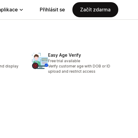
aplikace
Přihlásit se
Začít zdarma
Easy Age Verify
Free trial available
nd display
Verify customer age with DOB or ID
upload and restrict access