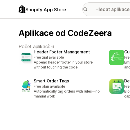
Shopify App Store
Aplikace od CodeZeera
Počet aplikací: 6
Header Footer Management
Cu
Free trial available
Fre
Append header footer in your store
Emp
without touching the code
and
Smart Order Tags
De
Free plan available
Fre
Automatically tag orders with rules—no
Blo
manual work
cap