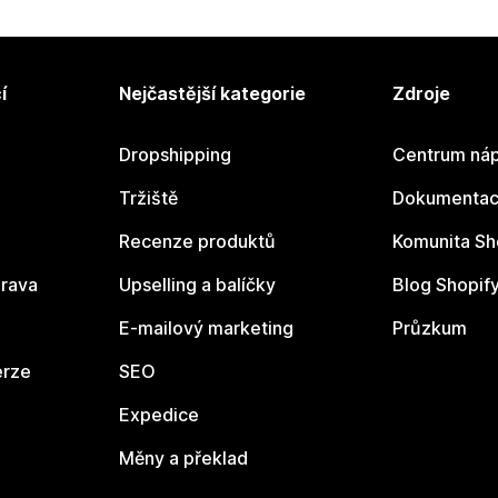
í
Nejčastější kategorie
Zdroje
Dropshipping
Centrum náp
Tržiště
Dokumentace
Recenze produktů
Komunita Sh
rava
Upselling a balíčky
Blog Shopif
E-mailový marketing
Průzkum
erze
SEO
Expedice
Měny a překlad