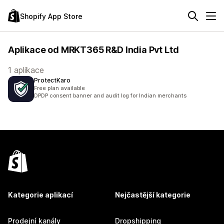
Shopify App Store
Aplikace od MRKT365 R&D India Pvt Ltd
1 aplikace
ProtectKaro
Free plan available
DPDP consent banner and audit log for Indian merchants
Kategorie aplikací
Nejčastější kategorie
Prodejní kanály
Dropshipping