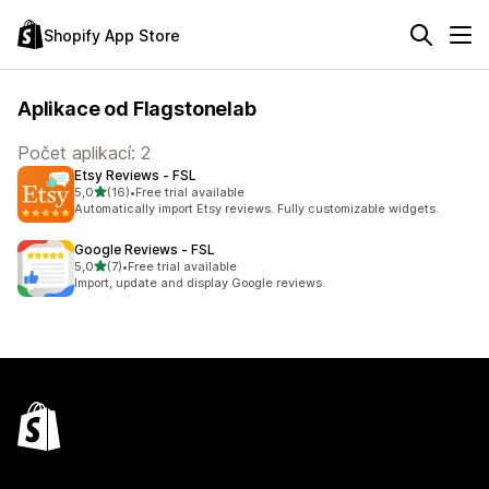
Shopify App Store
Aplikace od Flagstonelab
Počet aplikací: 2
Etsy Reviews ‑ FSL
z 5 hvězd
5,0
(16)
•
Free trial available
Celkový počet recenzí: 16
Automatically import Etsy reviews. Fully customizable widgets.
Google Reviews ‑ FSL
z 5 hvězd
5,0
(7)
•
Free trial available
Celkový počet recenzí: 7
Import, update and display Google reviews.