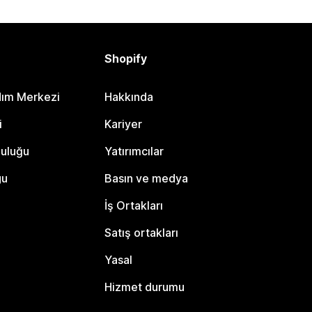
Shopify
dım Merkezi
Hakkında
i
Kariyer
luluğu
Yatırımcılar
gu
Basın ve medya
İş Ortakları
Satış ortakları
Yasal
Hizmet durumu