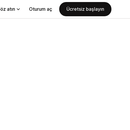
öz atın
Oturum aç
Ücretsiz başlayın