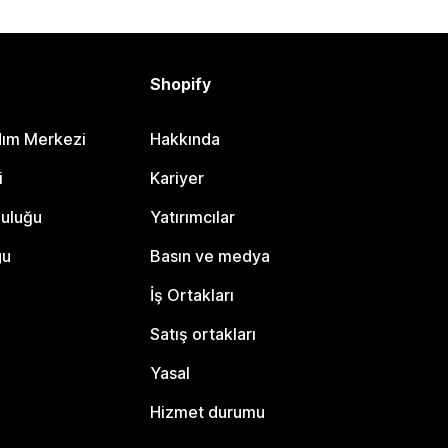
Shopify
dım Merkezi
Hakkında
i
Kariyer
luluğu
Yatırımcılar
gu
Basın ve medya
İş Ortakları
Satış ortakları
Yasal
Hizmet durumu