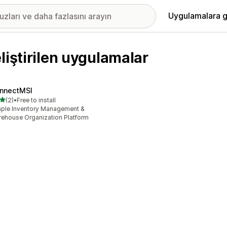
Uygulamalara g
liştirilen uygulamalar
nnectMSI
5 yıldız üzerinden
(2)
•
Free to install
lam 2 değerlendirme
ple Inventory Management &
ehouse Organization Platform