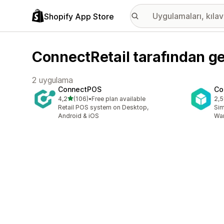
Shopify App Store
ConnectRetail tarafından ge
2 uygulama
ConnectPOS
Co
5 yıldız üzerinden
4,2
(106)
•
Free plan available
2,5
toplam 106 değerlendirme
top
Retail POS system on Desktop,
Sim
Android & iOS
War