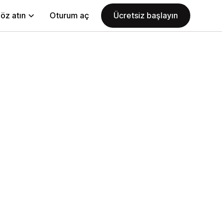
öz atın
Oturum aç
Ücretsiz başlayın