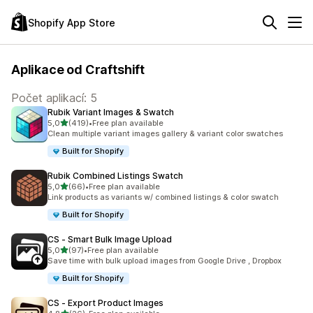
Shopify App Store
Aplikace od Craftshift
Počet aplikací: 5
Rubik Variant Images & Swatch
z 5 hvězd
5,0
(419)
•
Free plan available
Celkový počet recenzí: 419
Clean multiple variant images gallery & variant color swatches
Built for Shopify
Rubik Combined Listings Swatch
z 5 hvězd
5,0
(66)
•
Free plan available
Celkový počet recenzí: 66
Link products as variants w/ combined listings & color swatch
Built for Shopify
CS ‑ Smart Bulk Image Upload
z 5 hvězd
5,0
(97)
•
Free plan available
Celkový počet recenzí: 97
Save time with bulk upload images from Google Drive , Dropbox
Built for Shopify
CS ‑ Export Product Images