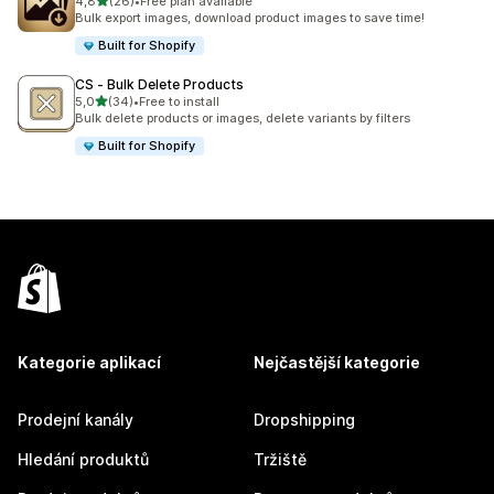
z 5 hvězd
4,8
(26)
•
Free plan available
Celkový počet recenzí: 26
Bulk export images, download product images to save time!
Built for Shopify
CS ‑ Bulk Delete Products
z 5 hvězd
5,0
(34)
•
Free to install
Celkový počet recenzí: 34
Bulk delete products or images, delete variants by filters
Built for Shopify
Kategorie aplikací
Nejčastější kategorie
Prodejní kanály
Dropshipping
Hledání produktů
Tržiště