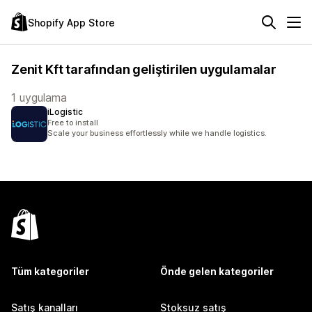
Shopify App Store
Zenit Kft tarafından geliştirilen uygulamalar
1 uygulama
iLogistic
Free to install
Scale your business effortlessly while we handle logistics.
Tüm kategoriler
Önde gelen kategoriler
Satış kanalları
Stoksuz satış