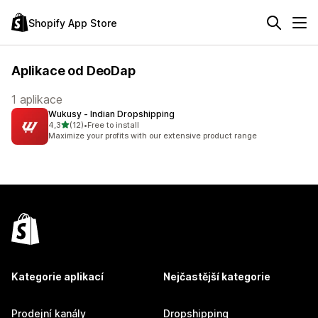
Shopify App Store
Aplikace od DeoDap
1 aplikace
Wukusy ‑ Indian Dropshipping
z 5 hvězd
4,3
(12)
•
Free to install
Celkový počet recenzí: 12
Maximize your profits with our extensive product range
Kategorie aplikací
Nejčastější kategorie
Prodejní kanály
Dropshipping