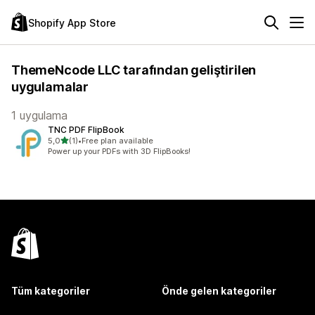
Shopify App Store
ThemeNcode LLC tarafından geliştirilen
uygulamalar
1 uygulama
TNC PDF FlipBook
5 yıldız üzerinden
5,0
(1)
•
Free plan available
toplam 1 değerlendirme
Power up your PDFs with 3D FlipBooks!
Tüm kategoriler
Önde gelen kategoriler