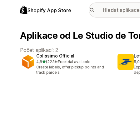
Shopify App Store
Aplikace od Le Studio de T
Počet aplikací: 2
Colissimo Official
Let
z 5 hvězd
4,8
(223)
•
Free trial available
5,0
Celkový počet recenzí: 223
Cel
Create labels, offer pickup points and
Exp
track parcels
dep