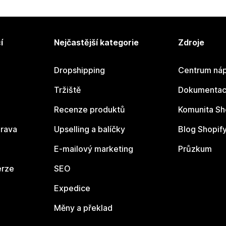
í
Nejčastější kategorie
Zdroje
Dropshipping
Centrum náp
Tržiště
Dokumentace
Recenze produktů
Komunita Sh
rava
Upselling a balíčky
Blog Shopif
E-mailový marketing
Průzkum
erze
SEO
Expedice
Měny a překlad