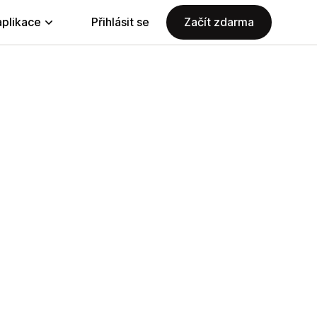
aplikace
Přihlásit se
Začít zdarma