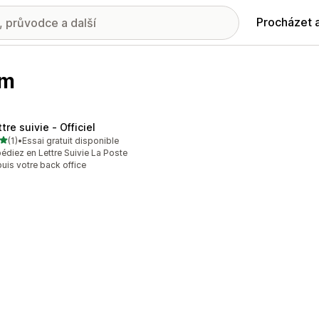
Procházet 
om
tre suivie ‑ Officiel
z 5 hvězd
(1)
•
Essai gratuit disponible
kový počet recenzí: 1
édiez en Lettre Suivie La Poste
uis votre back office