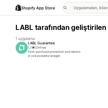
Shopify App Store
LABL tarafından geliştirile
1 uygulama
LABL Guarantee
5 yıldız üzerinden
1,7
(2)
•
Free
toplam 2 değerlendirme
Post-purchase protection and returns
in one powerful widget.