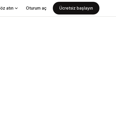
öz atın
Oturum aç
Ücretsiz başlayın