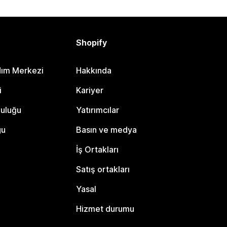
Shopify
dım Merkezi
Hakkında
i
Kariyer
luluğu
Yatırımcılar
gu
Basın ve medya
İş Ortakları
Satış ortakları
Yasal
Hizmet durumu