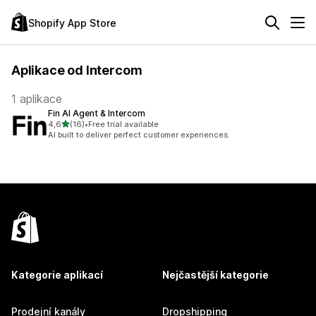
Shopify App Store
Aplikace od Intercom
1 aplikace
Fin AI Agent & Intercom
z 5 hvězd
4,6
(16)
•
Free trial available
Celkový počet recenzí: 16
AI built to deliver perfect customer experiences.
Kategorie aplikací
Nejčastější kategorie
Prodejní kanály
Dropshipping