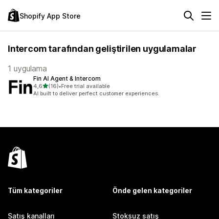
Shopify App Store
Intercom tarafından geliştirilen uygulamalar
1 uygulama
Fin AI Agent & Intercom
5 yıldız üzerinden
4,6
(16)
•
Free trial available
toplam 16 değerlendirme
AI built to deliver perfect customer experiences.
Tüm kategoriler
Önde gelen kategoriler
Satış kanalları
Stoksuz satış