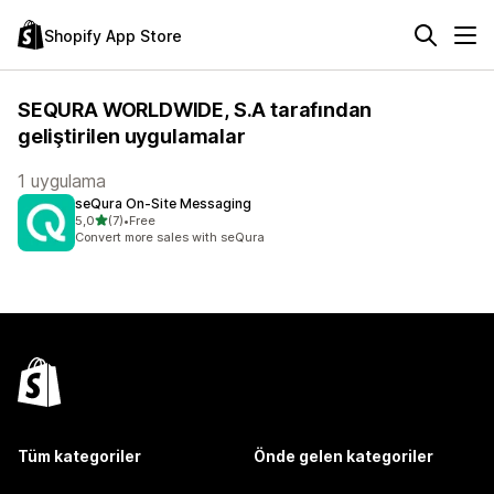
Shopify App Store
SEQURA WORLDWIDE, S.A tarafından
geliştirilen uygulamalar
1 uygulama
seQura On‑Site Messaging
5 yıldız üzerinden
5,0
(7)
•
Free
toplam 7 değerlendirme
Convert more sales with seQura
Tüm kategoriler
Önde gelen kategoriler