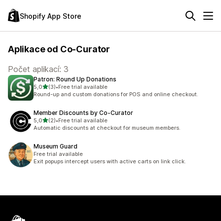
Shopify App Store
Aplikace od Co-Curator
Počet aplikací: 3
Patron: Round Up Donations
z 5 hvězd
5,0
(3)
•
Free trial available
Celkový počet recenzí: 3
Round-up and custom donations for POS and online checkout.
Member Discounts by Co‑Curator
z 5 hvězd
5,0
(2)
•
Free trial available
Celkový počet recenzí: 2
Automatic discounts at checkout for museum members.
Museum Guard
Free trial available
Exit popups intercept users with active carts on link click.