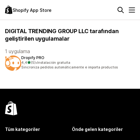
Shopify App Store
DIGITAL TRENDING GROUP LLC tarafından
geliştirilen uygulamalar
1 uygulama
Dropify PRO
5 yıldız üzerinden
4,4
(5)
•
Instalación gratuita
toplam 5 değerlendirme
Sincroniza pedidos automáticamente e importa productos
Tüm kategoriler
Önde gelen kategoriler