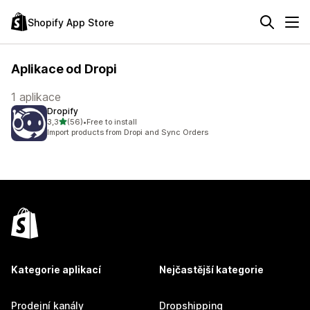
Shopify App Store
Aplikace od Dropi
1 aplikace
Dropify
z 5 hvězd
3,3
(56)
•
Free to install
Celkový počet recenzí: 56
Import products from Dropi and Sync Orders
Kategorie aplikací
Nejčastější kategorie
Prodejní kanály
Dropshipping