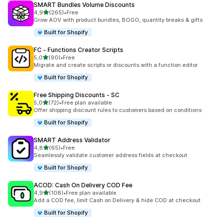
SMART Bundles Volume Discounts
5 yıldız üzerinden
4,9
(265)
•
Free
toplam 265 değerlendirme
Grow AOV with product bundles, BOGO, quantity breaks & gifts
Built for Shopify
FC ‑ Functions Creator Scripts
5 yıldız üzerinden
5,0
(90)
•
Free
toplam 90 değerlendirme
Migrate and create scripts or discounts with a function editor
Built for Shopify
Free Shipping Discounts ‑ SC
5 yıldız üzerinden
5,0
(72)
•
Free plan available
toplam 72 değerlendirme
Offer shipping discount rules to customers based on conditions
Built for Shopify
SMART Address Validator
5 yıldız üzerinden
4,8
(65)
•
Free
toplam 65 değerlendirme
Seamlessly validate customer address fields at checkout
Built for Shopify
ACOD: Cash On Delivery COD Fee
5 yıldız üzerinden
4,9
(108)
•
Free plan available
toplam 108 değerlendirme
Add a COD fee, limit Cash on Delivery & hide COD at checkout
Built for Shopify