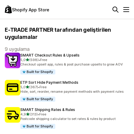
Shopify App Store
E-TRADE PARTNER tarafından geliştirilen
uygulamalar
9 uygulama
SMART Checkout Rules & Upsells
5 yıldız üzerinden
5,0
(598)
•
Free
toplam 598 değerlendirme
Checkout upsell app, rules & post purchase upsells to grow AOV
Built for Shopify
ETP Sort Hide Payment Methods
5 yıldız üzerinden
5,0
(367)
•
Free
toplam 367 değerlendirme
Hide, sort, reorder, rename payment methods with payment rules
Built for Shopify
SMART Shipping Rates & Rules
5 yıldız üzerinden
4,9
(313)
•
Free
toplam 313 değerlendirme
Postcode shipping calculator to set rates & rules by product
Built for Shopify