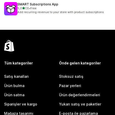
SMART Subscriptions App
5 yıldız üzerinden
5,0
(3)
•
Free
toplam 3 değerlendirme
Add recurring revenue to your store with product subscriptions
Tüm kategoriler
Önde gelen kategoriler
Satış kanalları
Stoksuz satış
Ürün bulma
Pazar yerleri
Ürün satma
Ürün değerlendirmeleri
Siparişler ve kargo
Yukarı satış ve paketler
Mağaza tasarımı
E-posta ile pazarlama