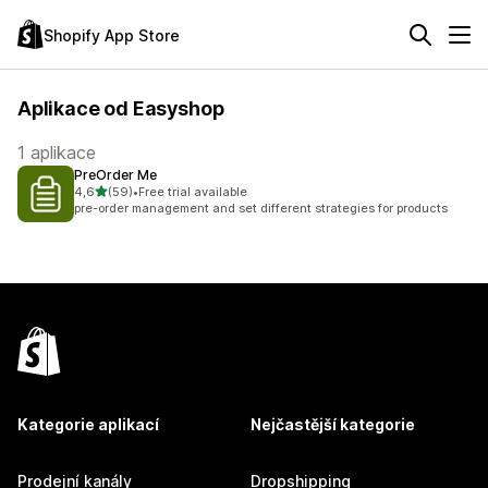
Shopify App Store
Aplikace od Easyshop
1 aplikace
PreOrder Me
z 5 hvězd
4,6
(59)
•
Free trial available
Celkový počet recenzí: 59
pre-order management and set different strategies for products
Kategorie aplikací
Nejčastější kategorie
Prodejní kanály
Dropshipping