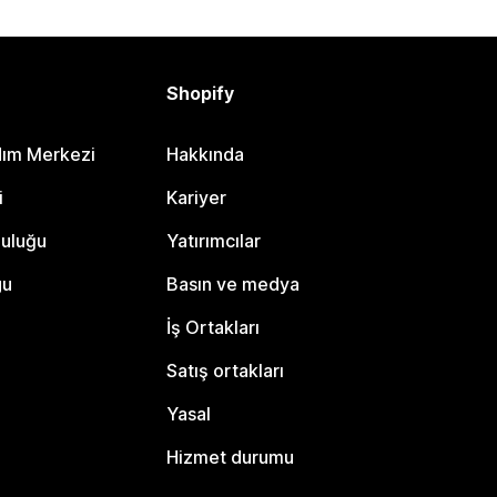
Shopify
dım Merkezi
Hakkında
i
Kariyer
luluğu
Yatırımcılar
gu
Basın ve medya
İş Ortakları
Satış ortakları
Yasal
Hizmet durumu