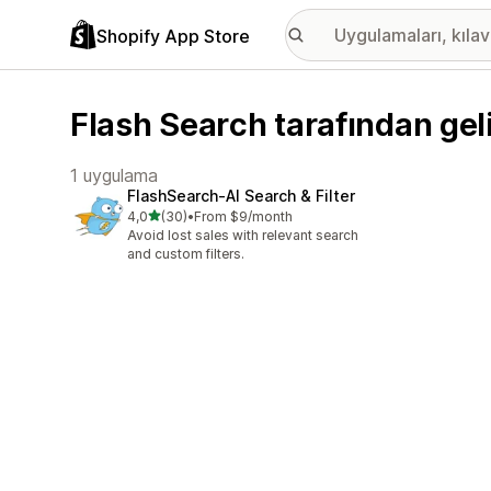
Shopify App Store
Flash Search tarafından gel
1 uygulama
FlashSearch‑AI Search & Filter
5 yıldız üzerinden
4,0
(30)
•
From $9/month
toplam 30 değerlendirme
Avoid lost sales with relevant search
and custom filters.