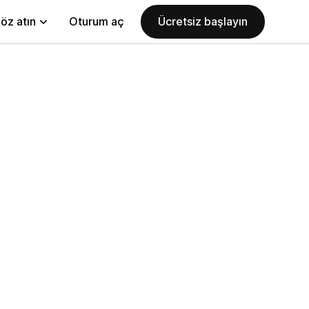
öz atın
Oturum aç
Ücretsiz başlayın