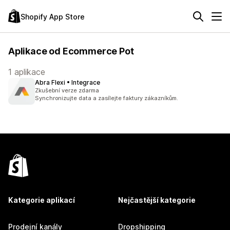
Shopify App Store
Aplikace od Ecommerce Pot
1 aplikace
Abra Flexi • Integrace
Zkušební verze zdarma
Synchronizujte data a zasílejte faktury zákazníkům.
Kategorie aplikací
Nejčastější kategorie
Prodejní kanály
Dropshipping