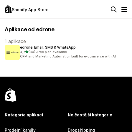
Shopify App Store
Aplikace od edrone
1 aplikace
edrone: Email, SMS & WhatsApp
z 5 hvězd
4,7
(30)
•
Free plan available
Celkový počet recenzí: 30
CRM and Marketing Automation built for e-commerce with AI
Kategorie aplikací
Nejčastější kategorie
Prodejní kanály
Dropshipping