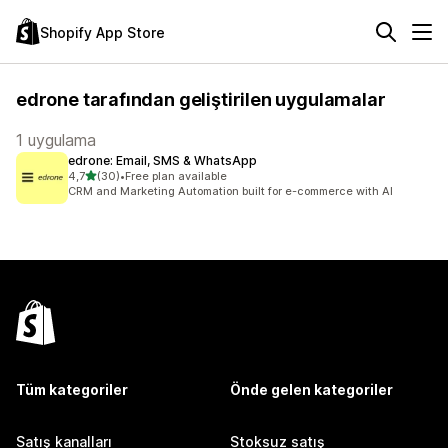
Shopify App Store
edrone tarafından geliştirilen uygulamalar
1 uygulama
edrone: Email, SMS & WhatsApp
5 yıldız üzerinden
4,7
(30)
•
Free plan available
toplam 30 değerlendirme
CRM and Marketing Automation built for e-commerce with AI
Tüm kategoriler
Önde gelen kategoriler
Satış kanalları
Stoksuz satış