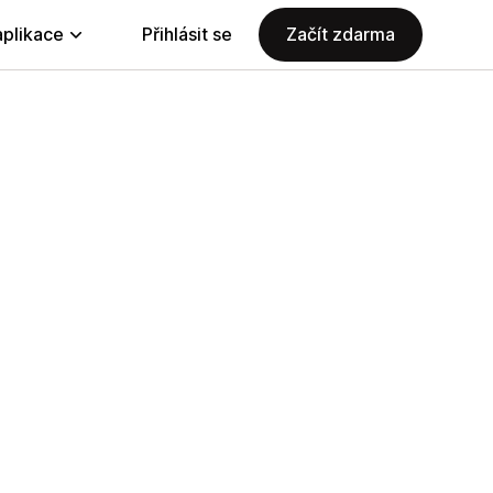
aplikace
Přihlásit se
Začít zdarma