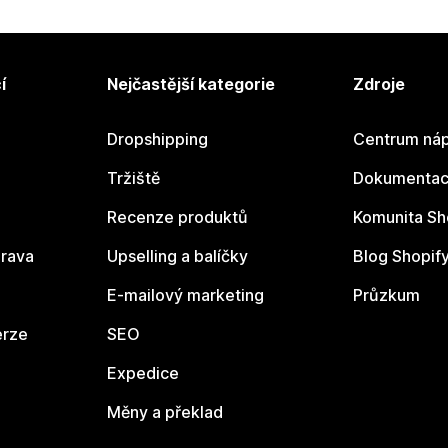
í
Nejčastější kategorie
Zdroje
Dropshipping
Centrum náp
Tržiště
Dokumentace
Recenze produktů
Komunita Sh
rava
Upselling a balíčky
Blog Shopif
E-mailový marketing
Průzkum
erze
SEO
Expedice
Měny a překlad