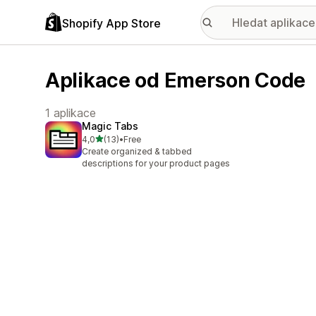
Shopify App Store
Aplikace od Emerson Code
1 aplikace
Magic Tabs
z 5 hvězd
4,0
(13)
•
Free
Celkový počet recenzí: 13
Create organized & tabbed
descriptions for your product pages