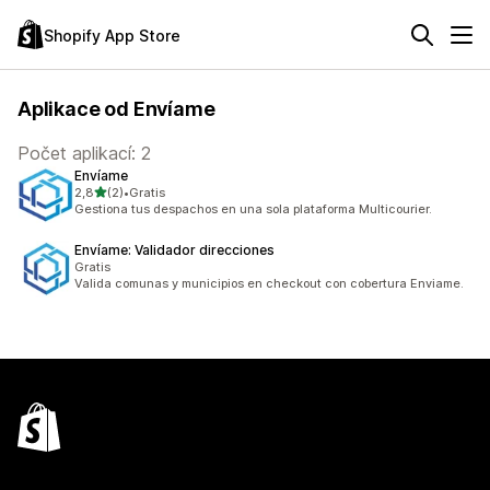
Shopify App Store
Aplikace od Envíame
Počet aplikací: 2
Envíame
z 5 hvězd
2,8
(2)
•
Gratis
Celkový počet recenzí: 2
Gestiona tus despachos en una sola plataforma Multicourier.
Envíame: Validador direcciones
Gratis
Valida comunas y municipios en checkout con cobertura Enviame.