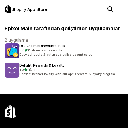
Shopify App Store
Epixel Main tarafından geliştirilen uygulamalar
2 uygulama
DC: Volume Discounts, Bulk
5 yıldız üzerinden
5,0
(1)
•
Free plan available
toplam 1 değerlendirme
Easy schedule & automatic bulk discount sales
Delight: Rewards & Loyalty
5 yıldız üzerinden
1,0
(1)
•
Free
toplam 1 değerlendirme
Boost customer loyalty with our app's reward & loyalty program