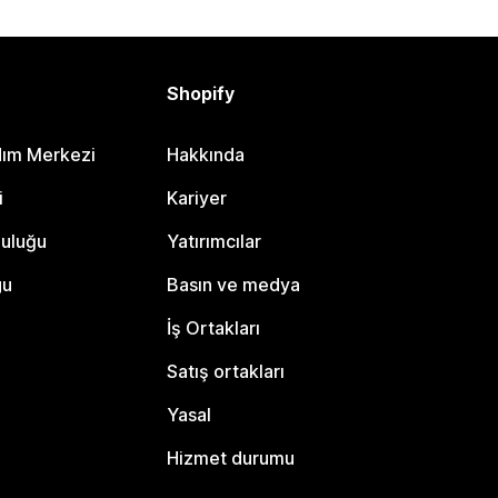
Shopify
dım Merkezi
Hakkında
i
Kariyer
luluğu
Yatırımcılar
gu
Basın ve medya
İş Ortakları
Satış ortakları
Yasal
Hizmet durumu