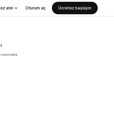
öz atın
Oturum aç
Ücretsiz başlayın
it
h actionable