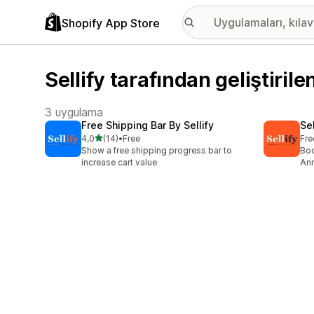
Shopify App Store
Sellify tarafından geliştiril
3 uygulama
Free Shipping Bar By Sellify
Se
5 yıldız üzerinden
4,0
(14)
•
Free
Fre
toplam 14 değerlendirme
Show a free shipping progress bar to
Boo
increase cart value
An