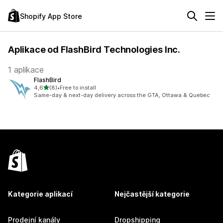
Shopify App Store
Aplikace od FlashBird Technologies Inc.
1 aplikace
FlashBird
z 5 hvězd
4,6
(8)
•
Free to install
Celkový počet recenzí: 8
Same-day & next-day delivery across the GTA, Ottawa & Quebec
Kategorie aplikací
Nejčastější kategorie
Prodejní kanály
Dropshipping