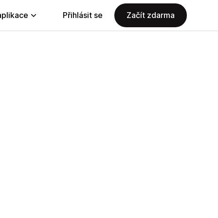
aplikace
Přihlásit se
Začít zdarma