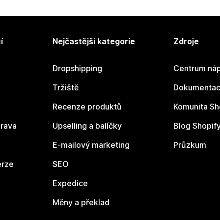
í
Nejčastější kategorie
Zdroje
Dropshipping
Centrum náp
Tržiště
Dokumentace
Recenze produktů
Komunita Sh
rava
Upselling a balíčky
Blog Shopif
E-mailový marketing
Průzkum
erze
SEO
Expedice
Měny a překlad