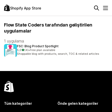
Shopify App Store
Flow State Coders tarafından geliştirilen
uygulamalar
1 uygulama
FSC: Blog Product Spotlight
5 yıldız üzerinden
5,0
(4)
•
Free plan available
toplam 4 değerlendirme
Shoppable blog with products, search, TOC & related articles
Tüm kategoriler
Önde gelen kategoriler