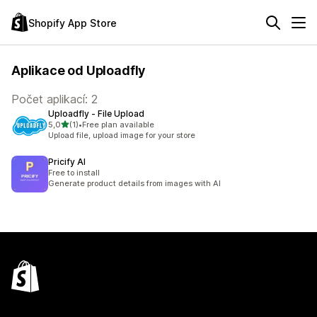
Shopify App Store
Aplikace od Uploadfly
Počet aplikací: 2
Uploadfly ‑ File Upload
z 5 hvězd
5,0
(1)
•
Free plan available
Celkový počet recenzí: 1
Upload file, upload image for your store
Pricify AI
Free to install
Generate product details from images with AI