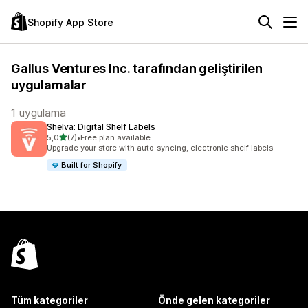
Shopify App Store
Gallus Ventures Inc. tarafından geliştirilen
uygulamalar
1 uygulama
Shelva: Digital Shelf Labels
5 yıldız üzerinden
5,0
(7)
•
Free plan available
toplam 7 değerlendirme
Upgrade your store with auto-syncing, electronic shelf labels
Built for Shopify
Tüm kategoriler
Önde gelen kategoriler