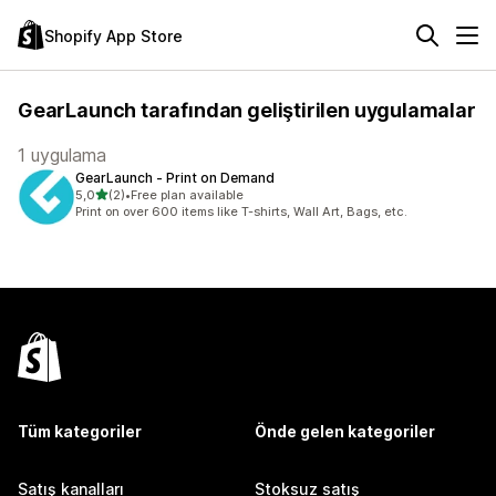
Shopify App Store
GearLaunch tarafından geliştirilen uygulamalar
1 uygulama
GearLaunch ‑ Print on Demand
5 yıldız üzerinden
5,0
(2)
•
Free plan available
toplam 2 değerlendirme
Print on over 600 items like T-shirts, Wall Art, Bags, etc.
Tüm kategoriler
Önde gelen kategoriler
Satış kanalları
Stoksuz satış