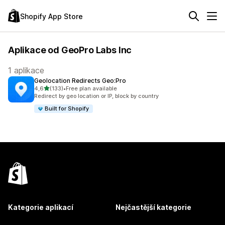
Shopify App Store
Aplikace od GeoPro Labs Inc
1 aplikace
Geolocation Redirects Geo:Pro
z 5 hvězd
4,6
(133)
•
Free plan available
Celkový počet recenzí: 133
Redirect by geo location or IP, block by country
Built for Shopify
Kategorie aplikací
Nejčastější kategorie