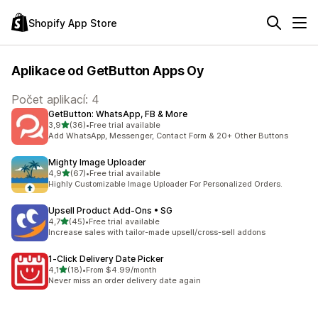
Shopify App Store
Aplikace od GetButton Apps Oy
Počet aplikací: 4
GetButton: WhatsApp, FB & More
z 5 hvězd
3,9
(36)
•
Free trial available
Celkový počet recenzí: 36
Add WhatsApp, Messenger, Contact Form & 20+ Other Buttons
Mighty Image Uploader
z 5 hvězd
4,9
(67)
•
Free trial available
Celkový počet recenzí: 67
Highly Customizable Image Uploader For Personalized Orders.
Upsell Product Add‑Ons • SG
z 5 hvězd
4,7
(45)
•
Free trial available
Celkový počet recenzí: 45
Increase sales with tailor-made upsell/cross-sell addons
1‑Click Delivery Date Picker
z 5 hvězd
4,1
(18)
•
From $4.99/month
Celkový počet recenzí: 18
Never miss an order delivery date again